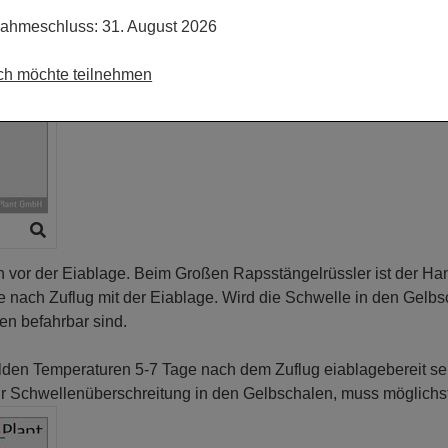
nahmeschluss: 31. August 2026
ich möchte teilnehmen
vor der Eiablage. Beim Großen Rapsstängelrüssler ist der Han
nach Zuflug mit der Eiablage. Wird die Schwelle in den Gelbsc
en befahrbar sind.
ilden Temperaturen 5-7 Tage nach dem Zuflug eiablagebereit se
 zur Schwellenüberschreitung in den Gelbschalen, muss mögli