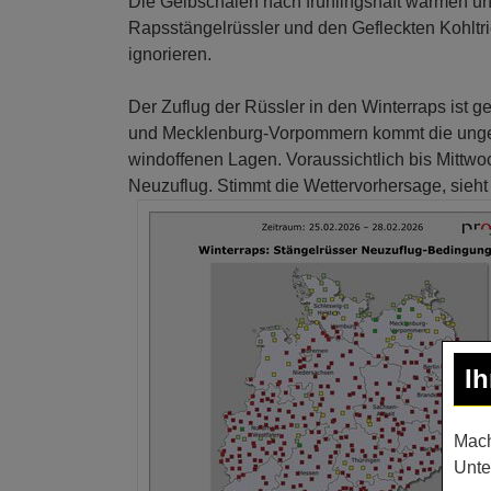
Die Gelbschalen nach frühlingshaft warmen un
Rapsstängelrüssler und den Gefleckten Kohltri
ignorieren.
Der Zuflug der Rüssler in den Winterraps ist g
und Mecklenburg-Vorpommern kommt die ungewöh
windoffenen Lagen. Voraussichtlich bis Mittwo
Neuzuflug. Stimmt die Wettervorhersage, sieht
I
Mach
Unte