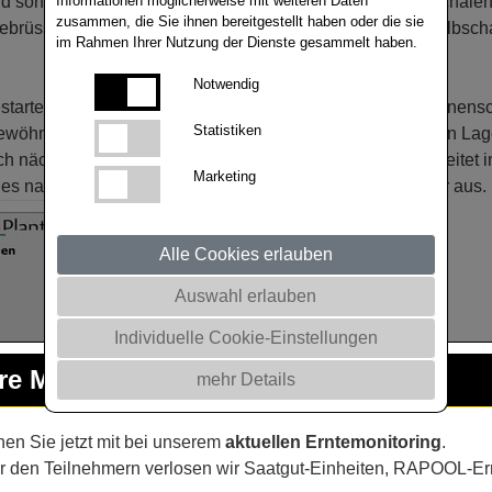
Informationen möglicherweise mit weiteren Daten
d sonnigen Tagen kontrollieren! Auch die digitalen Gelbschal
zusammen, die Sie ihnen bereitgestellt haben oder die sie
ebrüssler nicht unterscheiden. Erste Glanzkäfer in den Gelbsc
im Rahmen Ihrer Nutzung der Dienste gesammelt haben.
Notwendig
estartet oder steht bei zweistelligen Temperaturen und Sonnens
Statistiken
nlich warme Luft etwas später an. Dort und in höheren Lagen
ch nächster Woche sind die Witterungsbedingungen verbreitet in
Marketing
 es nach einer kompakten Zuflugphase für die Rüsselkäfer aus.
Alle Cookies erlauben
Auswahl erlauben
Individuelle Cookie-Einstellungen
hre Meinung
ist uns wichtig!
mehr Details
en Sie jetzt mit bei unserem
aktuellen Erntemonitoring
.
r den Teilnehmern verlosen wir Saatgut-Einheiten, RAPOOL-Er