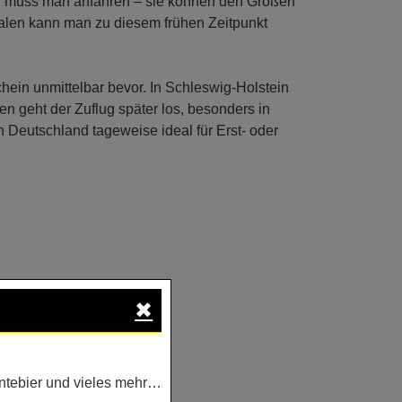
en muss man anfahren – sie können den Großen
halen kann man zu diesem frühen Zeitpunkt
chein unmittelbar bevor. In Schleswig-Holstein
 geht der Zuflug später los, besonders in
 Deutschland tageweise ideal für Erst- oder
✖
ntebier und vieles mehr…