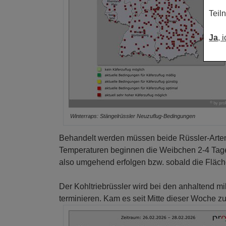
Teil
Ja
, 
Winterraps: Stängelrüssler Neuzuflug-Bedingungen
Behandelt werden müssen beide Rüssler-Arten 
Temperaturen beginnen die Weibchen 2-4 Tage 
also umgehend erfolgen bzw. sobald die Fläch
Der Kohltriebrüssler wird bei den anhaltend m
terminieren. Kam es seit Mitte dieser Woche