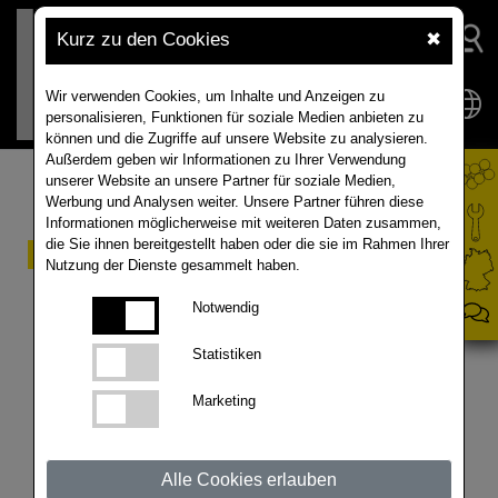
Kurz zu den Cookies
✖
Wir verwenden Cookies, um Inhalte und Anzeigen zu
personalisieren, Funktionen für soziale Medien anbieten zu
können und die Zugriffe auf unsere Website zu analysieren.
Außerdem geben wir Informationen zu Ihrer Verwendung
unserer Website an unsere Partner für soziale Medien,
Werbung und Analysen weiter. Unsere Partner führen diese
Informationen möglicherweise mit weiteren Daten zusammen,
die Sie ihnen bereitgestellt haben oder die sie im Rahmen Ihrer
Aktuelle
Nutzung der Dienste gesammelt haben.
Schädlingsprognose
Notwendig
(KW 35 - 2025)
Statistiken
Sobald der Raps aufläuft, sind die Aktivitäten des
Marketing
Rapserdflohs zu überwachen. Der Käfer ist startklar
und wandert in die auflaufenden Rapsbestände ein,
sobald ihm die Witterung passt. Die Bedingungen
Alle Cookies erlauben