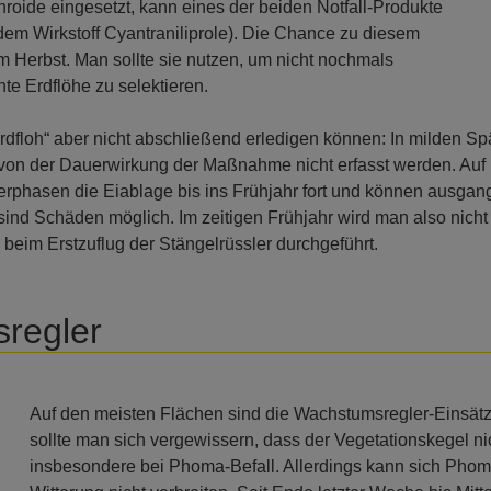
hroide eingesetzt, kann eines der beiden Notfall-Produkte
dem Wirkstoff Cyantraniliprole). Die Chance zu diesem
Herbst. Man sollte sie nutzen, um nicht nochmals
te Erdflöhe zu selektieren.
floh“ aber nicht abschließend erledigen können: In milden Sp
e von der Dauerwirkung der Maßnahme nicht erfasst werden. Au
erphasen die Eiablage bis ins Frühjahr fort und können ausgang
sind Schäden möglich. Im zeitigen Frühjahr wird man also nic
 beim Erstzuflug der Stängelrüssler durchgeführt.
regler
Auf den meisten Flächen sind die Wachstumsregler-Einsät
sollte man sich vergewissern, dass der Vegetationskegel 
insbesondere bei Phoma-Befall. Allerdings kann sich Phom