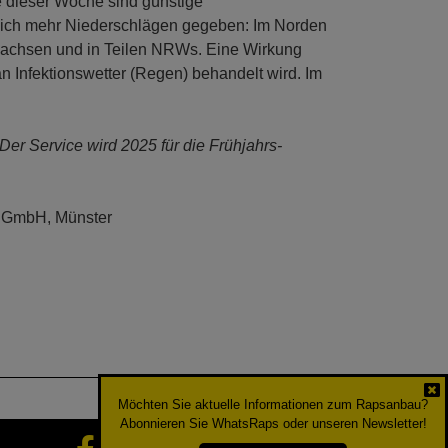
te dieser Woche sind günstige
tlich mehr Niederschlägen gegeben: Im Norden
sachsen und in Teilen NRWs. Eine Wirkung
n Infektionswetter (Regen) behandelt wird. Im
 Der Service wird 2025 für die Frühjahrs-
t GmbH, Münster
Möchten Sie aktuelle Informationen zum Rapsanbau?
Abonnieren Sie WhatsRaps oder unseren Newsletter!