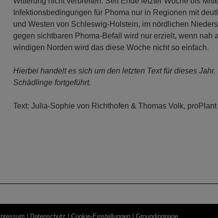
Witterung nicht verbreiten. Seit Ende letzter Woche bis Mit
Infektionsbedingungen für Phoma nur in Regionen mit deu
und Westen von Schleswig-Holstein, im nördlichen Nieder
gegen sichtbaren Phoma-Befall wird nur erzielt, wenn nah a
windigen Norden wird das diese Woche nicht so einfach.
Hierbei handelt es sich um den letzten Text für dieses Jahr.
Schädlinge fortgeführt.
Text: Julia-Sophie von Richthofen & Thomas Volk, proPlan
pressum |
Datenschutz |
Cookie-Einstellungen
| Groundingpage