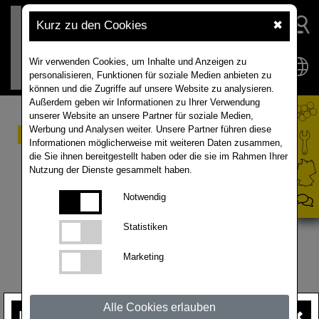
Kurz zu den Cookies
✖
Wir verwenden Cookies, um Inhalte und Anzeigen zu
personalisieren, Funktionen für soziale Medien anbieten zu
können und die Zugriffe auf unsere Website zu analysieren.
Außerdem geben wir Informationen zu Ihrer Verwendung
unserer Website an unsere Partner für soziale Medien,
Raps MATIF am
Werbung und Analysen weiter. Unsere Partner führen diese
Informationen möglicherweise mit weiteren Daten zusammen,
07.08.2026
die Sie ihnen bereitgestellt haben oder die sie im Rahmen Ihrer
Nutzung der Dienste gesammelt haben.
Notwendig
in €/t
Statistiken
20AC/t
Höchstwert
Marketing
550
525
Alle Cookies erlauben
Ihre Meinung
ist uns wichtig!
✖