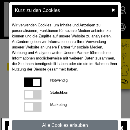
Kurz zu den Cookies
✖
Wir verwenden Cookies, um Inhalte und Anzeigen zu
personalisieren, Funktionen für soziale Medien anbieten zu
können und die Zugriffe auf unsere Website zu analysieren.
Außerdem geben wir Informationen zu Ihrer Verwendung
unserer Website an unsere Partner für soziale Medien,
Werbung und Analysen weiter. Unsere Partner führen diese
Informationen möglicherweise mit weiteren Daten zusammen,
die Sie ihnen bereitgestellt haben oder die sie im Rahmen Ihrer
Erfolgsfaktor
Nutzung der Dienste gesammelt haben.
Rapszüchtung - Podcast
Notwendig
Statistiken
Was macht eigentlich ein Produktmanager bei
Marketing
RAPOOL? Malte Grohall war beim Podcast
Boden&Ständig
von Lemken zu Gast.
Alle Cookies erlauben
Ihre Meinung
ist uns wichtig!
✖