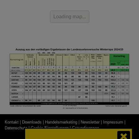
Loading map...
Kontakt |
Downloads |
Handelsmarketing |
Newsletter |
Impressum |
Datenschutz |
Cookie-Einstellungen
| Groundingpage
© 2026 RAPOOL-RING GmbH