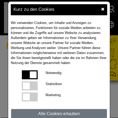
Kurz zu den Cookies
✖
Wir verwenden Cookies, um Inhalte und Anzeigen zu
personalisieren, Funktionen für soziale Medien anbieten zu
können und die Zugriffe auf unsere Website zu analysieren.
Außerdem geben wir Informationen zu Ihrer Verwendung
unserer Website an unsere Partner für soziale Medien,
LSV-Ergebnisse 2025
Werbung und Analysen weiter. Unsere Partner führen diese
Informationen möglicherweise mit weiteren Daten zusammen,
die Sie ihnen bereitgestellt haben oder die sie im Rahmen Ihrer
Auch im Anbaujahr 2024/25 wurden unsere Sorten
Nutzung der Dienste gesammelt haben.
bundesweit durch offizielle Stellen getestet. Die
Landessortenversuche 2025 zeigen, dass die
Notwendig
RAPOOL-Sorten erneut mit überdurchschnittlichen
Statistiken
Ergebnissen punkten konnten.
Marketing
Erhalten Sie hier eine Gesamtübersicht zu
unseren Sorten. Für weitere Informationen und
aktuelle Themen kontaktieren Sie gerne einen
Alle Cookies erlauben
unserer
Fachberater
aus Ihrer Region.