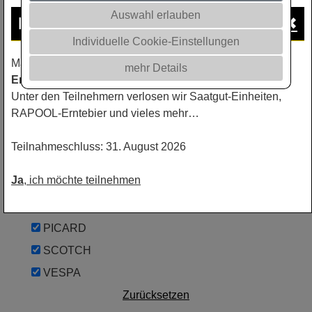
Auswahl erlauben
Ihre Meinung
ist uns wichtig!
✖
Jahr:
Individuelle Cookie-Einstellungen
Machen Sie jetzt mit bei unserem
aktuellen
mehr Details
Erntemonitoring
.
CHURCHILL
Unter den Teilnehmern verlosen wir Saatgut-Einheiten,
RAPOOL-Erntebier und vieles mehr…
CROMAT
DAKTARI
Teilnahmeschluss: 31. August 2026
DETLEF
Ja
, ich möchte teilnehmen
FAMULUS
LUDGER
PICARD
SCOTCH
VESPA
Zurücksetzen