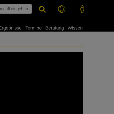
Ergebnisse
Termine
Beratung
Wissen
te Deutschlands im LSV 2021, 2022. ➡️
zu unseren Top-Sorten: