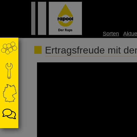
Sorten
Aktue
Ertragsfreude mit d
Ertragsfreude mit *RAPOOL* - 3 Mal Spitze mi
*PiCARD* - Platz 1 im Kornertrag mit Gesundhe
https://www.rapool.de/anbau/zahlen-und-fakten