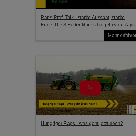
Raps-Profi Talk - starke Aussaat, starke
Ernte! Die 3 Bodenfitness-Regeln von Raps
Mehr erfahre
Hungriger Raps - was geht jetzt noch?