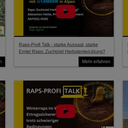
Raps-Profi Talk - starke Aussaat, starke
Ernte! Raps: Zuchtziel Herbstentwicklung?
n
Mehr erfahren