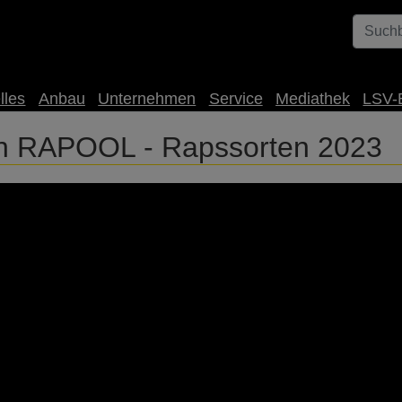
lles
Anbau
Unternehmen
Service
Mediathek
LSV-
en RAPOOL - Rapssorten 2023
t Anbausicherherheit. ➡️ *DAKTARI* - Die ölertragreichste Sor
itsprofil. ➡️ *SCOTCH* - Die Nr.1 mit früher Reife. Mehr Infos 
/ertragsgestaltung-mit-rapool-sorten/