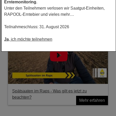
Rapsanbau mit dem FarmDroid
Erntemonitoring
.
Unter den Teilnehmern verlosen wir Saatgut-Einheiten,
Mehr erfahren
RAPOOL-Erntebier und vieles mehr…
Teilnahmeschluss: 31. August 2026
Ja
, ich möchte teilnehmen
Spätsaaten im Raps - Was gilt es jetzt zu
beachten?
Mehr erfahren