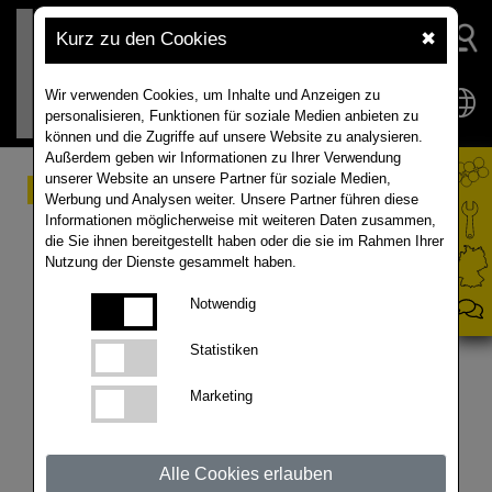
Kurz zu den Cookies
✖
Wir verwenden Cookies, um Inhalte und Anzeigen zu
personalisieren, Funktionen für soziale Medien anbieten zu
können und die Zugriffe auf unsere Website zu analysieren.
Außerdem geben wir Informationen zu Ihrer Verwendung
unserer Website an unsere Partner für soziale Medien,
RAPOOL - Saatgut - Von
Werbung und Analysen weiter. Unsere Partner führen diese
Informationen möglicherweise mit weiteren Daten zusammen,
der Anlieferung bis zur
die Sie ihnen bereitgestellt haben oder die sie im Rahmen Ihrer
Nutzung der Dienste gesammelt haben.
Verpackung
Notwendig
Die Rapsernte hat begonnen! Das neue Saatgut für
Statistiken
2019 ist da. Bei unserem Gesellschafter
Marketing
Norddeutsche Pflanzenzucht Hans-Georg Lembke
KG in Hohenlieth laufen die Arbeiten gerade auf
Hochtouren.
Alle Cookies erlauben