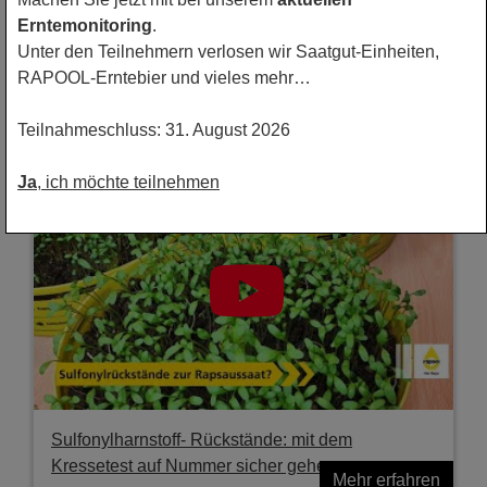
Erntemonitoring
.
Unter den Teilnehmern verlosen wir Saatgut-Einheiten,
Spätsaaten im Raps - Was gilt es jetzt zu
RAPOOL-Erntebier und vieles mehr…
beachten?
Mehr erfahren
Teilnahmeschluss: 31. August 2026
Ja
, ich möchte teilnehmen
Sulfonylharnstoff- Rückstände: mit dem
Kressetest auf Nummer sicher gehen
Mehr erfahren