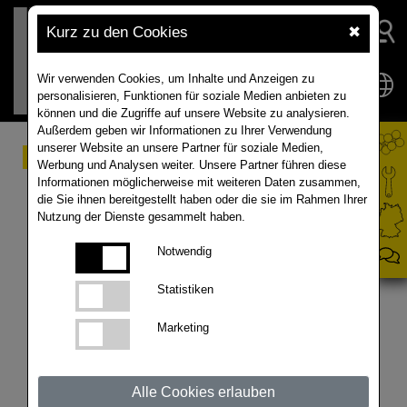
Kurz zu den Cookies
✖
Wir verwenden Cookies, um Inhalte und Anzeigen zu
personalisieren, Funktionen für soziale Medien anbieten zu
können und die Zugriffe auf unsere Website zu analysieren.
Außerdem geben wir Informationen zu Ihrer Verwendung
unserer Website an unsere Partner für soziale Medien,
Raps-Profi-Talk 2026:
Werbung und Analysen weiter. Unsere Partner führen diese
Informationen möglicherweise mit weiteren Daten zusammen,
Winterraps im Wandel -
die Sie ihnen bereitgestellt haben oder die sie im Rahmen Ihrer
Nutzung der Dienste gesammelt haben.
Ertragssicherer Raps
Notwendig
trotz schwieriger
Bedingungen
Statistiken
Marketing
Klimawandel, kürzere Winter, extreme
Witterungsschwankungen – wie lässt sich
Alle Cookies erlauben
Winterraps unter diesen Bedingungen noch sicher