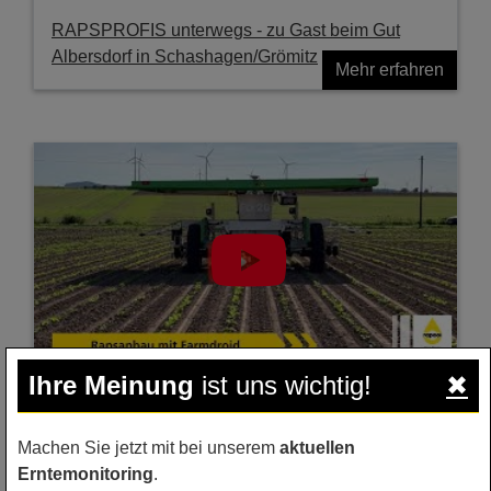
RAPSPROFIS unterwegs - zu Gast beim Gut
Albersdorf in Schashagen/Grömitz
Mehr erfahren
Ihre Meinung
ist uns wichtig!
✖
Rapsanbau mit dem FarmDroid
Machen Sie jetzt mit bei unserem
aktuellen
Mehr erfahren
Erntemonitoring
.