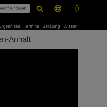
Ergebnisse
Termine
Beratung
Wissen
en-Anhalt
ter Corona-Bedingungen aktuelle
ein ganz neues Format entwickelt und
 diesem Video befinden wir uns in
forderungen im Rapsanbau.