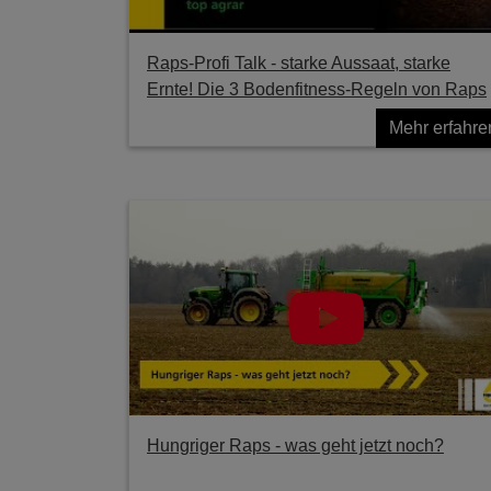
Raps-Profi Talk - starke Aussaat, starke
Ernte! Die 3 Bodenfitness-Regeln von Raps
Mehr erfahre
Hungriger Raps - was geht jetzt noch?