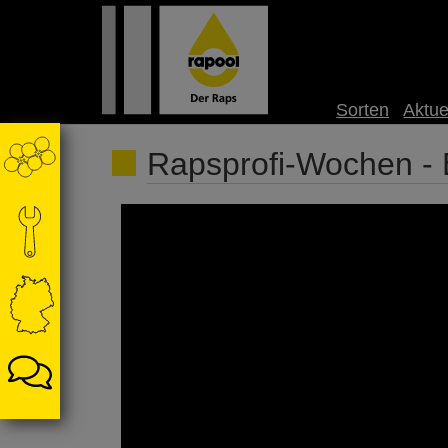
Sorten
Aktue
Rapsprofi-Wochen -
Rapsprofi-Wochen - Expertengespräch Raps S
Informationen zum Raps zu vermitteln, haben 
unterschiedliche Experten zu einem Fachgesp
Sachsen-Anhalt in der Altmark auf dem Betrie