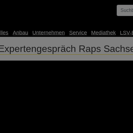
lles
Anbau
Unternehmen
Service
Mediathek
LSV-
 Expertengespräch Raps Sachs
achsen-Anhalt Um den Landwirtinnen und Landwirten auch un
wir gemeinsam mit dem Deutschen Landwirtschaftsverlag (dlv) 
räch auf verschiedenen Standorten im Feld zusammengeholt. In
b von Frau Dr. Sabine Andert und diskutieren über die Heraus