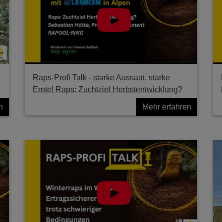
Raps-Profi Talk - starke Aussaat, starke
Ernte! Raps: Zuchtziel Herbstentwicklung?
n
Mehr erfahren