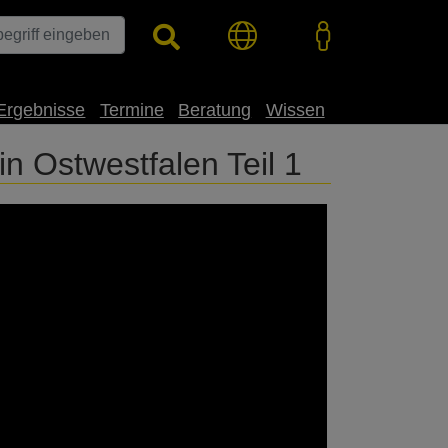
Ergebnisse
Termine
Beratung
Wissen
in Ostwestfalen Teil 1
 einer verbesserten Anbaumethode im
 erfolgreiche Ernten einfahren. Das System