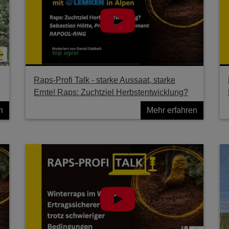
Raps-Profi Talk - starke Aussaat, starke
Ernte! Raps: Zuchtziel Herbstentwicklung?
n
Mehr erfahren