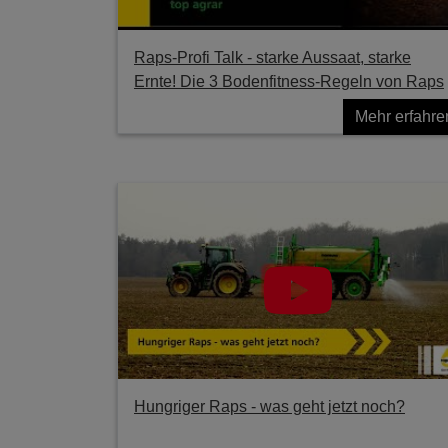
Raps-Profi Talk - starke Aussaat, starke
Ernte! Die 3 Bodenfitness-Regeln von Raps
Mehr erfahre
Hungriger Raps - was geht jetzt noch?