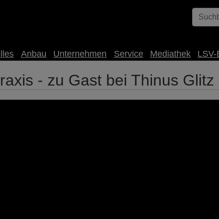
lles
Anbau
Unternehmen
Service
Mediathek
LSV-
axis - zu Gast bei Thinus Glitz 
len, einem innovativen Landwirt, der seit einigen Jahren nach
sche Technik der Firma Mzuri ein und konnte hiermit schon sehr
.