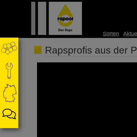
Sorten
Aktue
Rapsprofis aus der Pr
RAPOOL zu Gast bei Thinus Glitz in Ostwestfa
Rapsanbau sucht. Seit 2018 setzt er die engli
und seine Philisophie seht ihr in diesem Video