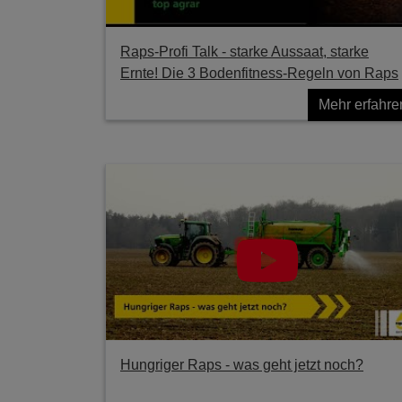
Raps-Profi Talk - starke Aussaat, starke
Ernte! Die 3 Bodenfitness-Regeln von Raps
Mehr erfahre
Hungriger Raps - was geht jetzt noch?