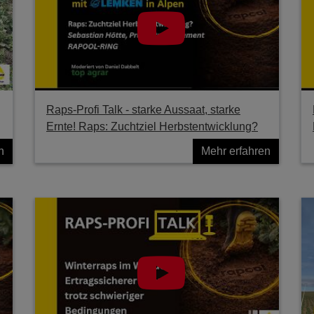
Raps-Profi Talk - starke Aussaat, starke
Ernte! Raps: Zuchtziel Herbstentwicklung?
n
Mehr erfahren