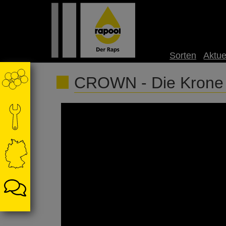
Sorten
Aktue
CROWN - Die Krone 
warum CROWN der Favorit unter den Kohlhernie
kompakter Wuchs 🚜 Zügige Strohreife = Mäh
#DerRaps, der mit Leistung punktet! 📍 All