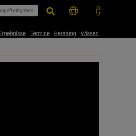
Ergebnisse
Termine
Beratung
Wissen
ige Standorte 🌸 Sehr frühe Blüte &
r KH-Flächen ➡️ Jetzt CROWN entdecken –
Rapool #Sortenpower