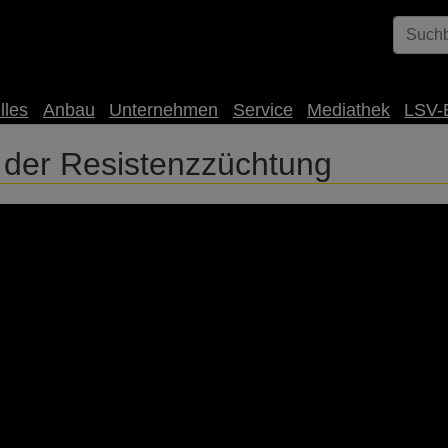
lles
Anbau
Unternehmen
Service
Mediathek
LSV-
der Resistenzzüchtung
-Sorten ist: 🌿 Wüchsig & robust im Herbst – ideal für schwier
druschfreundlich 🛡️ Phomagesunde Passer-Sorte – optimal fü
e Infos auf www.rapool.de #CROWN #KHResistenz #Raps2025 #