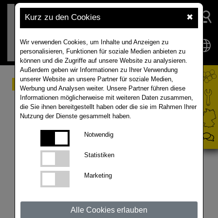
Kurz zu den Cookies
✖
Wir verwenden Cookies, um Inhalte und Anzeigen zu
personalisieren, Funktionen für soziale Medien anbieten zu
können und die Zugriffe auf unsere Website zu analysieren.
Außerdem geben wir Informationen zu Ihrer Verwendung
unserer Website an unsere Partner für soziale Medien,
RAPOOL Rapsprofi trifft
Werbung und Analysen weiter. Unsere Partner führen diese
Informationen möglicherweise mit weiteren Daten zusammen,
MÜTHING Mulchprofi -
die Sie ihnen bereitgestellt haben oder die sie im Rahmen Ihrer
Nutzung der Dienste gesammelt haben.
Stoppelbearbeitung
Notwendig
nach Raps
Statistiken
Wie bearbeitet man seine Rapsstoppeln nach der
Marketing
Ernte und in der Trockenheit? Wir haben uns mit
der Firma Müthing getroffen und den MU PRO/F
860 Vario hinter einem Fendt 828 auf den
Alle Cookies erlauben