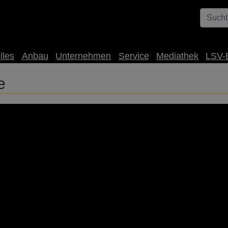
lles
Anbau
Unternehmen
Service
Mediathek
LSV-
e
h und klärt für euch folgende Fragen: ➡ Kann es noch Rapserdf
stiele der untersten Blätter sollten dafür mehrmals auf Verbrä
diesem Video. 🎬