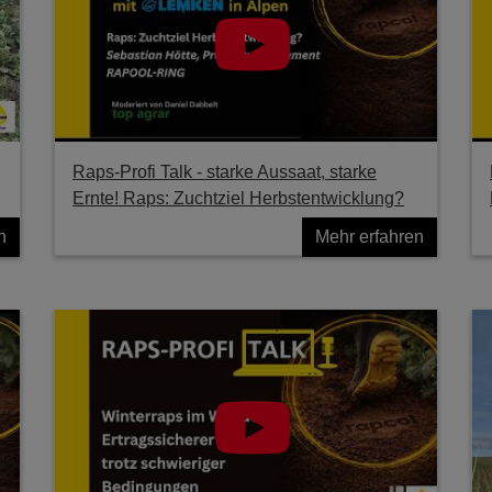
Raps-Profi Talk - starke Aussaat, starke
Ernte! Raps: Zuchtziel Herbstentwicklung?
n
Mehr erfahren