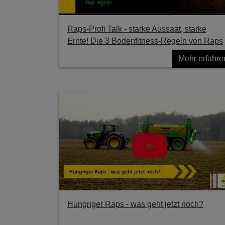
Raps-Profi Talk - starke Aussaat, starke
Ernte! Die 3 Bodenfitness-Regeln von Raps
Mehr erfahre
Hungriger Raps - was geht jetzt noch?