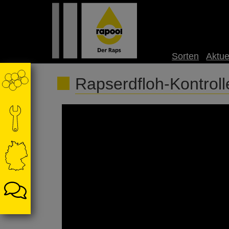
Sorten
Aktue
Rapserdfloh-Kontroll
Rainer Raps ist wieder on Tour in Hohenliet
wir noch Rapserdfloh-Larven finden? Die Blatt
kontrolliert werden. Wie das geht, seht ihr in 