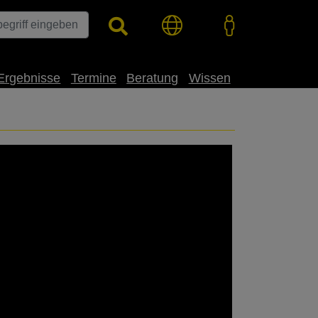
Ergebnisse
Termine
Beratung
Wissen
loh-Infektionen gegeben haben? ➡ Können
unungen und Bohrlöcher der Larven