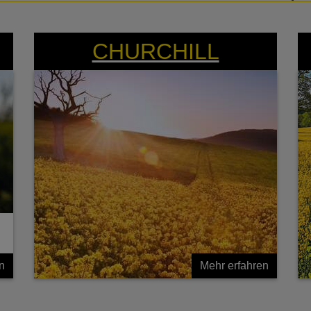
Spezialist mit Phoma- und
Cylindrosporiumresistenz
CHURCHILL
n
Mehr erfahren