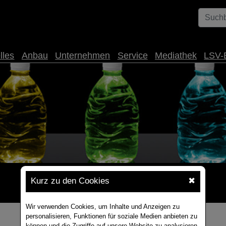
lles
Anbau
Unternehmen
Service
Mediathek
LSV-
Kurz zu den Cookies
✖
Wir verwenden Cookies, um Inhalte und Anzeigen zu
personalisieren, Funktionen für soziale Medien anbieten zu
können und die Zugriffe auf unsere Website zu analysieren.