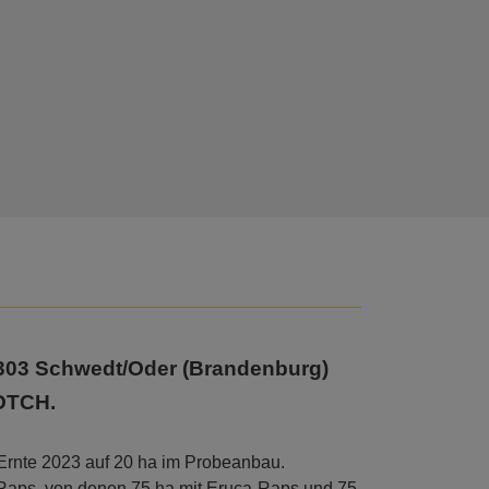
303 Schwedt/Oder (Brandenburg)
OTCH.
rnte 2023 auf 20 ha im Probeanbau.
Raps, von denen 75 ha mit Eruca-Raps und 75