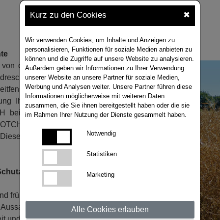
Kurz zu den Cookies
✖
Wir verwenden Cookies, um Inhalte und Anzeigen zu
personalisieren, Funktionen für soziale Medien anbieten zu
nte
können und die Zugriffe auf unsere Website zu analysieren.
 von der Gerstenernte zum Raps
Außerdem geben wir Informationen zu Ihrer Verwendung
n dreschen? Dann ist SCOTCH die
unserer Website an unsere Partner für soziale Medien,
Werbung und Analysen weiter. Unsere Partner führen diese
eitfensters ist von unschätzbarem
Informationen möglicherweise mit weiteren Daten
tung Ihres Mähdreschers. Interne
zusammen, die Sie ihnen bereitgestellt haben oder die sie
 bei frühem Erntetermin einen
im Rahmen Ihrer Nutzung der Dienste gesammelt haben.
COTCH vereint die Vorteile eines
Notwendig
Diese Kombination steigert die
Statistiken
Schutz bei widrigen
Marketing
 frühem Dreschen trifft auch auf
 Aussaatfenster, insbesondere für
Alle Cookies erlauben
t und eine robuste