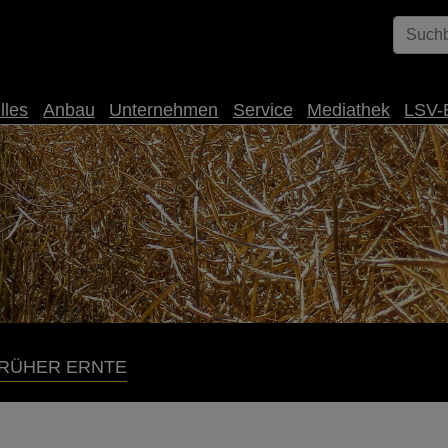
lles
Anbau
Unternehmen
Service
Mediathek
LSV-
 FRÜHER ERNTE