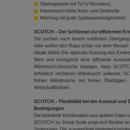
Ölertragsstark mit TuYV-Resistenz.
Harmonisch frühe Korn- und Strohreife.
Wüchsig mit guter Spätsaatverträglichkeit.
SCOTCH – Der Schlüssel zur effizienten Er
Sie suchen nach einem nahtlosen Übergang
oder wollen den Raps sicher vor dem Weize
ideale Wahl! Die optimale Nutzung des Erntez
Wert und ermöglicht eine effiziente Auslas
Mähdrusch-Versuche belegen, dass SCOTCH
erheblich leichteren Mähdrusch aufweist. S
frühen Mähdruschs mit hohen Ölerträgen. 
Wirtschaftlichkeit.
SCOTCH – Flexibilität bei der Aussaat und 
Bedingungen
Die bewährte Kombination aus spätem Säen und
SCOTCH zu. Diese Sorte zeigt sich flexibel im
Spätsaaten. Die ausgeprägte Herbstwüchsigkei