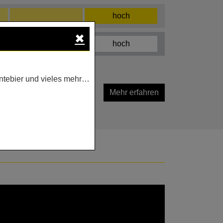
hoch
✖
hoch
ntebier und vieles mehr…
Mehr erfahren