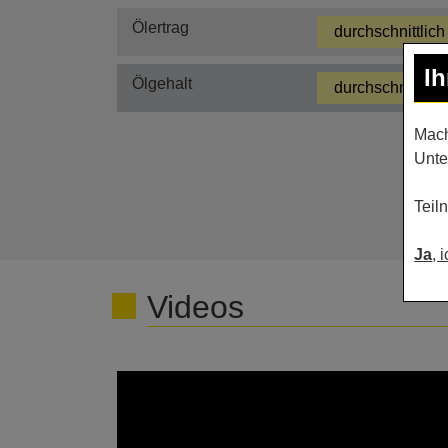
Ölertrag
durchschnittlich
I
Ölgehalt
durchschnittlich
Mach
Unte
Teil
Ja
, 
Videos