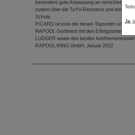
besonders gute Anpassung an verschiedene 
Teil
zudem über die TuYV-Resistenz und eine geri
Schote.
Ja
, 
PiCARD ist eine der neuen Topsorten und ergä
RAPOOL-Sortiment mit den Erfolgssorten 
LUDGER sowie den beiden kohlhernieresis
RAPOOL-RING GmbH, Januar 2022