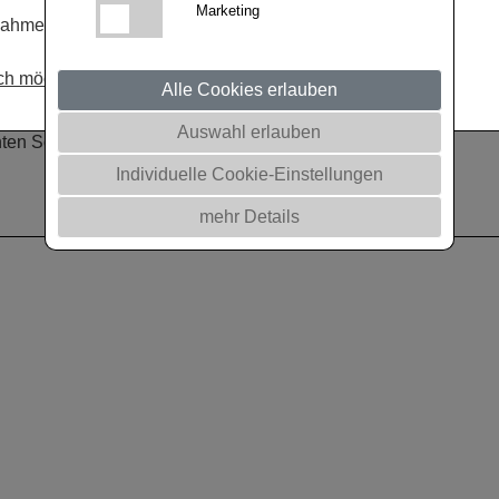
N-Düngungsniveaus. PiCARD verfügt
Marketing
nahmeschluss: 31. August 2026
nge Ausfallneigung der Samen in der
ich möchte teilnehmen
nzt somit das leistungsgeprüfte
Alle Cookies erlauben
DAKTARI, SMARAGD, SCOTCH und
Auswahl erlauben
tenten Sorten CROCODILE und CROOZER.
Individuelle Cookie-Einstellungen
mehr Details