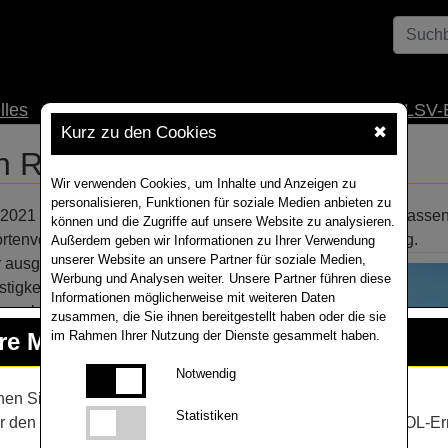
lles
Anbau
Unternehmen
Service
Mediathek
LSV-
Kurz zu den Cookies
✖
on RAPOOL
Wir verwenden Cookies, um Inhalte und Anzeigen zu
personalisieren, Funktionen für soziale Medien anbieten zu
1 neue Winterrapssorten vom Bundessortenamt zugelassen. 
können und die Zugriffe auf unsere Website zu analysieren.
tenversuchen und für eine Markteinführung zur Verfügung.
Außerdem geben wir Informationen zu Ihrer Verwendung
unserer Website an unsere Partner für soziale Medien,
er ausgeprägten Wachsschicht für eine
Werbung und Analysen weiter. Unsere Partner führen diese
gkeit. Die Sorte ist eine neue
Informationen möglicherweise mit weiteren Daten
pakten, hoch effizient maritim
zusammen, die Sie ihnen bereitgestellt haben oder die sie
uchslosen Vaterlinie mit stark
hre Meinung
ist uns wichtig!
im Rahmen Ihrer Nutzung der Dienste gesammelt haben.
eit und Höchsterträge unter
Notwendig
gungen erwarten. In den 3-jährigen
en Sie jetzt mit bei unserem
aktuellen Erntemonitoring
.
t lag PiCARD im Kornertrag an der
Statistiken
r den Teilnehmern verlosen wir Saatgut-Einheiten, RAPOOL-Er
igen eigenen Versuchen eine