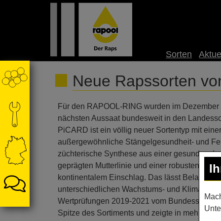
Sorten
Aktue
Neue Rapssorten v
Für den RAPOOL-RING wurden im Dezember 202
nächsten Aussaat bundesweit in den Landessor
PiCARD ist ein völlig neuer Sortentyp mit ein
außergewöhnliche Stängelgesundheit- und Festi
züchterische Synthese aus einer gesunden, kom
geprägten Mutterlinie und einer robusten anspr
I
kontinentalem Einschlag. Das lässt Belastbark
unterschiedlichen Wachstums- und Klimabedin
Mach
Wertprüfungen 2019-2021 vom Bundessortenam
Unte
Spitze des Sortiments und zeigte in mehrjähr