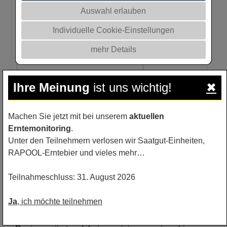
Auswahl erlauben
Individuelle Cookie-Einstellungen
mehr Details
Ihre Meinung
ist uns wichtig!
✖
Machen Sie jetzt mit bei unserem
aktuellen
Erntemonitoring
.
Ein Teil der Befragten hat den Rapsanbau zur Aussaat
Unter den Teilnehmern verlosen wir Saatgut-Einheiten,
2018 erwartungsgemäß eingeschränkt. Jedoch
RAPOOL-Erntebier und vieles mehr…
präsentieren sich die meisten Bestände in diesem
Herbst mittlerweile überwiegend gut.
Teilnahmeschluss: 31. August 2026
Insgesamt hat im bundesweiten Mittel ungefähr ein
Drittel der Landwirte die Rapsfläche reduziert. Pro
Ja
, ich möchte teilnehmen
Betrieb wurde dabei die Fläche im Durchschnitt um ca.
40% eingeschränkt. Die Angaben pro Betrieb und