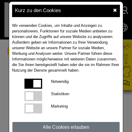
Kurz zu den Cookies
✖
Wir verwenden Cookies, um Inhalte und Anzeigen zu
personalisieren, Funktionen für soziale Medien anbieten zu
können und die Zugriffe auf unsere Website zu analysieren.
Außerdem geben wir Informationen zu Ihrer Verwendung
unserer Website an unsere Partner für soziale Medien,
Umfrage: Rapsbestände
Werbung und Analysen weiter. Unsere Partner führen diese
Informationen möglicherweise mit weiteren Daten zusammen,
präsentieren sich in
die Sie ihnen bereitgestellt haben oder die sie im Rahmen Ihrer
Nutzung der Dienste gesammelt haben.
diesem Herbst
Notwendig
überwiegend gut
Statistiken
An einer freiwilligen Umfrage auf der Homepage des
Marketing
Saatgutanbieters RAPOOL-RING zur Rapsfläche und
zu den Erfolgsfaktoren im Rapsanbau haben in
diesem Herbst über 430 Landwirte teilgenommen.
Alle Cookies erlauben